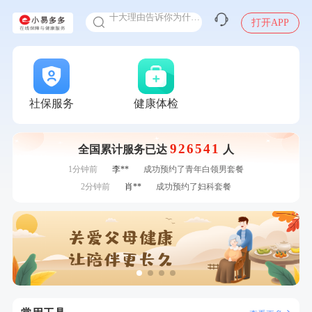
十大理由告诉你为什么要买保险
打开APP
感染人偏肺病毒就会得肺炎吗
入职体检在线预约
7分钟前
毛**
购买了汤臣倍健多维男士多种维生素矿物质片1.5g*60片*2
瓶
甲状腺癌怎么筛查
7分钟前
林**
成功预约糖尿病强化体检套餐
刚刚
王**
成功预约女性常规体检套餐
刚刚
王**
成功预约女性常规体检套餐
社保服务
健康体检
刚刚
毛**
购买了汤臣倍健多维男士多种维生素矿物质片1.5g*60片*2瓶
刚刚
毛**
购买了汤臣倍健多维男士多种维生素矿物质片1.5g*60片*2瓶
926541
全国累计服务已达
人
1分钟前
侯**
购买了汤臣倍健水飞蓟葛根丹参片（护肝片）1.02g*120片
1分钟前
李**
成功预约了青年白领男套餐
2分钟前
肖**
成功预约了妇科套餐
2分钟前
李**
购买了七年五季黑咖啡速溶低脂无添加蔗糖美式咖啡粉
24g*2盒
4分钟前
毛**
购买了联创雅斯奶锅DF-CP103M
4分钟前
肖**
成功预约了坐班族体检套餐（男）
6分钟前
林**
成功预约糖尿病强化体检套餐
6分钟前
林**
购买了小熊电烤箱 DKX-F10M6
7分钟前
毛**
购买了汤臣倍健多维男士多种维生素矿物质片1.5g*60片*2
瓶
7分钟前
林**
成功预约糖尿病强化体检套餐