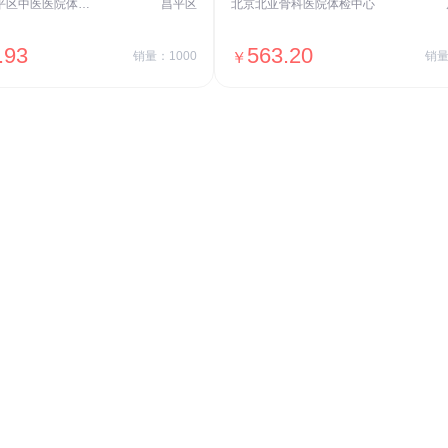
北京市昌平区中医医院体检中心
昌平区
北京北亚骨科医院体检中心
.93
563.20
销量：1000
￥
销量
＋加入对比
＋加入对比
交易透明
价格透明，无隐形套路收费，无会员
费，单月或单次付费