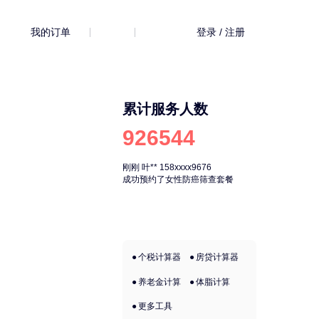
我的订单
登录 / 注册
累计服务人数
926544
刚刚
叶**
158xxxx9676
刚刚
叶**
158xx
成功预约了女性防癌筛查套餐
成功预约了女性
个税计算器
房贷计算器
养老金计算
体脂计算
更多工具