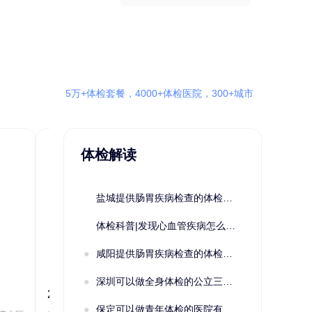
5万+体检套餐，4000+体检医院，300+城市
体检解读
盐城提供肠胃疾病检查的体检套餐有哪些？体检机构有哪些选择？如何预约？
体检科普|发现心血管疾病怎么办？
咸阳提供肠胃疾病检查的体检套餐有哪些？体检机构有哪些选择？如何预约？
深圳可以做全身体检的公立三甲医院及体检套餐汇总
2022定制C套餐 女未婚
女性系列A未
保定可以做青年体检的医院有哪些？有哪些套餐可以选择？