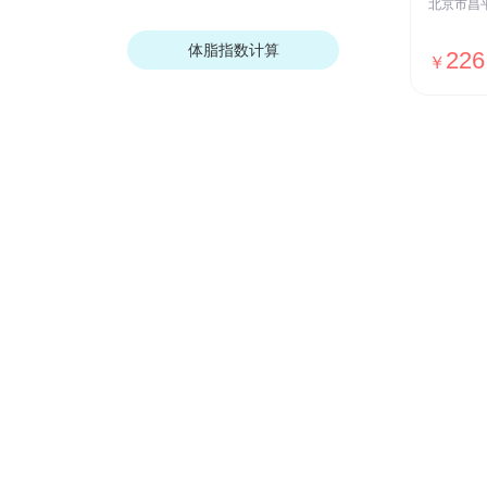
体脂指数计算
226
￥
我们的优势
安全保障
ISO27001安全认证，国家等保Ⅲ级
测评，全网SSL加密传输，用户数据
加密存储等
贴心服务