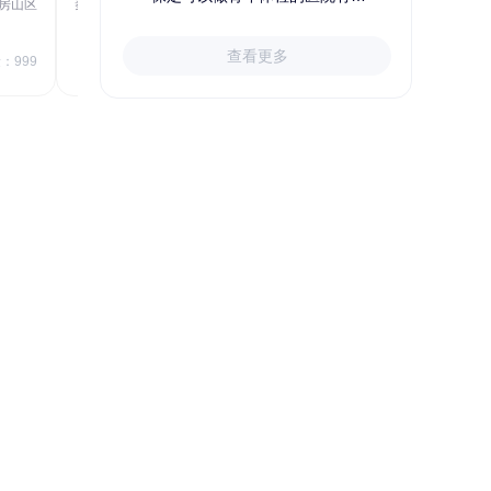
房山区
秦皇岛市第一医院体检中心
北戴河区
723.80
1709.40
查看更多
￥
：999
￥
销量：999
＋加入对比
关于小易多多
支付便捷
多渠道下单和支付，苹果&安卓
APP、电脑端网站、手机网站、微信
号均可便捷下单