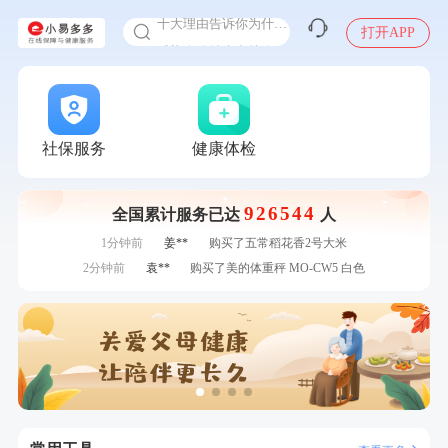
十大理由告诉你为什么要买保险
打开APP
感染人偏肺病毒就会得肺炎吗
入职体检在线预约
7分钟前
江**
成功预约了女性VIP体检套餐
甲状腺癌怎么筛查
7分钟前
林**
购买了小熊电烤箱 DKX-F10M6
刚刚
罗**
购买了美的体重秤 MO-CW5 白色
刚刚
罗**
购买了美的体重秤 MO-CW5 白色
社保服务
健康体检
刚刚
王**
成功预约了企业招工体检套餐
刚刚
王**
成功预约了企业招工体检套餐
926544
全国累计服务已达
人
1分钟前
陈**
成功预约了精英体检套餐
1分钟前
姜**
购买了五常稻花香2号大米
2分钟前
袁**
购买了美的体重秤 MO-CW5 白色
2分钟前
李**
成功预约了老年女性体检套餐
4分钟前
孙**
成功预约了商务应酬体检（男）
4分钟前
潘*
购买了美的1.5L电热水壶HJ1522
6分钟前
黎**
购买了厨房家用多功能不锈钢刀具六件套装
6分钟前
张**
成功预约糖尿病强化体检套餐
7分钟前
江**
成功预约了女性VIP体检套餐
7分钟前
林**
购买了小熊电烤箱 DKX-F10M6