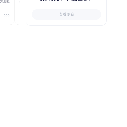
房山区
秦皇岛市第一医院体检中心
北戴河区
723.80
1709.40
查看更多
￥
：999
￥
销量：999
＋加入对比
关于小易多多
支付便捷
多渠道下单和支付，苹果&安卓
APP、电脑端网站、手机网站、微信
号均可便捷下单