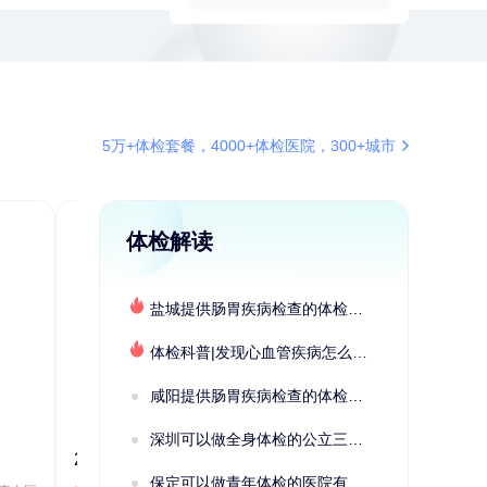
5万+体检套餐，4000+体检医院，300+城市
体检解读
盐城提供肠胃疾病检查的体检套餐有哪些？体检机构有哪些选择？如何预约？
体检科普|发现心血管疾病怎么办？
咸阳提供肠胃疾病检查的体检套餐有哪些？体检机构有哪些选择？如何预约？
深圳可以做全身体检的公立三甲医院及体检套餐汇总
2022定制C套餐 女未婚
女性系列A未
保定可以做青年体检的医院有哪些？有哪些套餐可以选择？