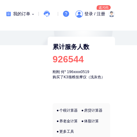
我的订单
登录 / 注册
累计服务人数
926544
刚刚
何*
196xxxx0519
刚刚
何*
196xxx
购买了K3颈椎按摩仪（浅灰色）
购买了K3颈椎
个税计算器
房贷计算器
养老金计算
体脂计算
更多工具