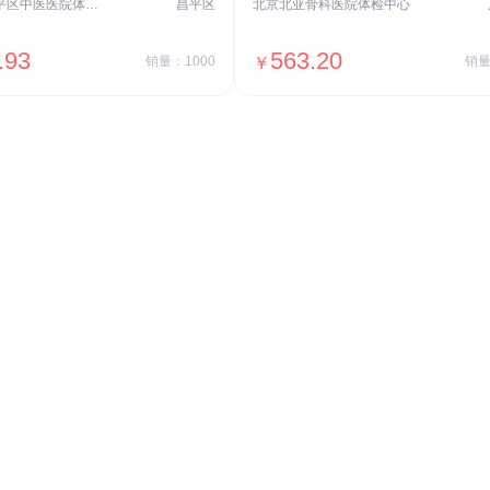
北京市昌平区中医医院体检中心
昌平区
北京北亚骨科医院体检中心
.93
563.20
销量：1000
￥
销量
＋加入对比
＋加入对比
交易透明
价格透明，无隐形套路收费，无会员
费，单月或单次付费