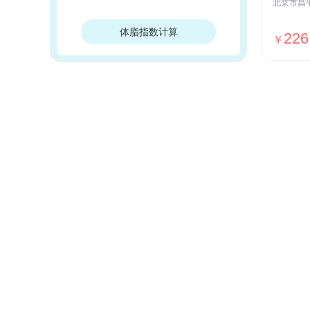
体脂指数计算
226
￥
我们的优势
安全保障
ISO27001安全认证，国家等保Ⅲ级
测评，全网SSL加密传输，用户数据
加密存储等
贴心服务