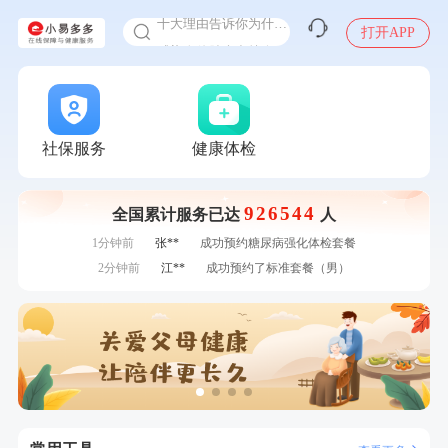
十大理由告诉你为什么要买保险
感染人偏肺病毒就会得肺炎吗
打开APP
入职体检在线预约
7分钟前
毛**
购买了汤臣倍健多维男士多种维生素矿物质片1.5g*60片*2
瓶
甲状腺癌怎么筛查
7分钟前
刘**
成功预约了入职体检套餐
刚刚
张**
成功预约糖尿病强化体检套餐
刚刚
张**
成功预约糖尿病强化体检套餐
社保服务
健康体检
刚刚
周**
购买了BP3颈椎热敷枕
刚刚
周**
购买了BP3颈椎热敷枕
926544
全国累计服务已达
人
1分钟前
罗**
购买了美的体重秤 MO-CW5 白色
1分钟前
张**
成功预约糖尿病强化体检套餐
2分钟前
江**
成功预约了标准套餐（男）
2分钟前
何**
购买了姚朵朵-1000g粗粮生活礼盒
4分钟前
潘*
购买了美的1.5L电热水壶HJ1522
4分钟前
林**
成功预约糖尿病强化体检套餐
6分钟前
陈**
成功预约了精英体检套餐
6分钟前
袁**
购买了美的体重秤 MO-CW5 白色
7分钟前
毛**
购买了汤臣倍健多维男士多种维生素矿物质片1.5g*60片*2
瓶
7分钟前
刘**
成功预约了入职体检套餐