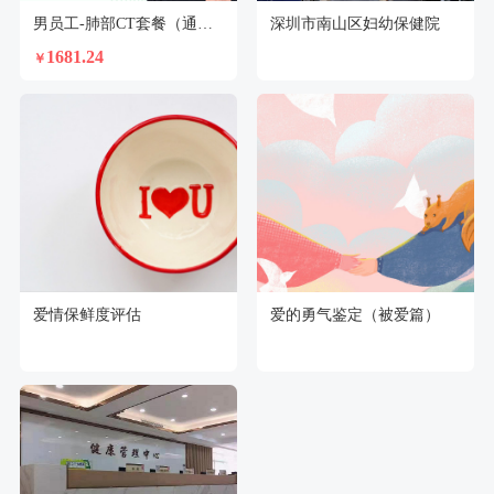
男员工-肺部CT套餐（通用）
深圳市南山区妇幼保健院
1681.24
￥
爱情保鲜度评估
爱的勇气鉴定（被爱篇）