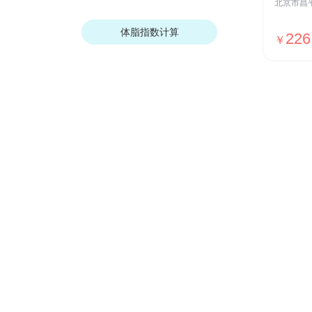
体脂指数计算
226
￥
我们的优势
安全保障
ISO27001安全认证，国家等保Ⅲ级
测评，全网SSL加密传输，用户数据
加密存储等
贴心服务