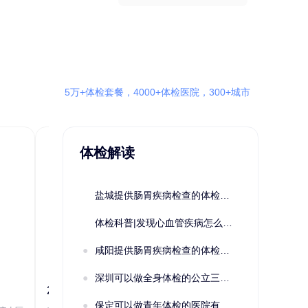
5万+体检套餐，4000+体检医院，300+城市
体检解读
盐城提供肠胃疾病检查的体检套餐有哪些？体检机构有哪些选择？如何预约？
体检科普|发现心血管疾病怎么办？
咸阳提供肠胃疾病检查的体检套餐有哪些？体检机构有哪些选择？如何预约？
深圳可以做全身体检的公立三甲医院及体检套餐汇总
2022定制C套餐 女未婚
女性系列A未
保定可以做青年体检的医院有哪些？有哪些套餐可以选择？