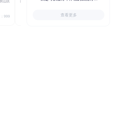
房山区
秦皇岛市第一医院体检中心
北戴河区
723.80
1709.40
查看更多
￥
：999
￥
销量：999
＋加入对比
关于小易多多
支付便捷
多渠道下单和支付，苹果&安卓
APP、电脑端网站、手机网站、微信
号均可便捷下单