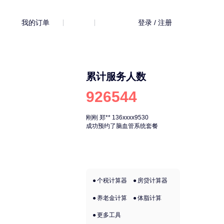
我的订单
登录 / 注册
累计服务人数
926544
刚刚
郑**
136xxxx9530
刚刚
郑**
136xx
成功预约了脑血管系统套餐
成功预约了脑血
个税计算器
房贷计算器
养老金计算
体脂计算
更多工具