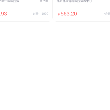
北京市昌平区中医医院体检中心
昌平区
北京北亚骨科医院体检中心
.93
563.20
销量：1000
￥
销量
＋加入对比
＋加入对比
交易透明
价格透明，无隐形套路收费，无会员
费，单月或单次付费