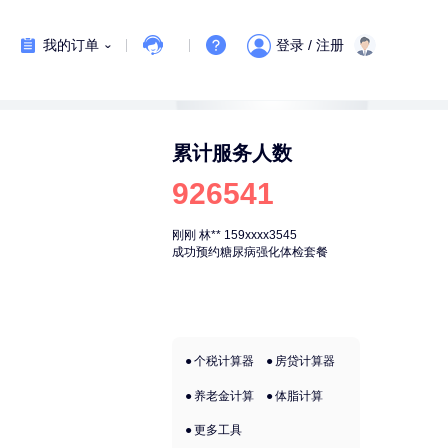
我的订单
登录 / 注册
累计服务人数
926541
刚刚
林**
159xxxx3545
刚刚
林**
159xx
成功预约糖尿病强化体检套餐
成功预约糖尿病
个税计算器
房贷计算器
养老金计算
体脂计算
更多工具