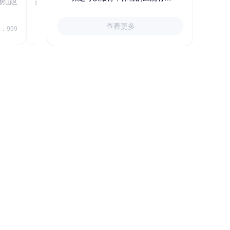
房山区
秦皇岛市第一医院体检中心
北戴河区
723.80
1709.40
查看更多
￥
：999
￥
销量：999
＋加入对比
关于小易多多
支付便捷
多渠道下单和支付，苹果&安卓
APP、电脑端网站、手机网站、微信
号均可便捷下单