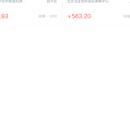
北京市昌平区中医医院体检中心
昌平区
北京北亚骨科医院体检中心
.93
563.20
销量：1000
￥
销量
＋加入对比
＋加入对比
交易透明
价格透明，无隐形套路收费，无会员
费，单月或单次付费