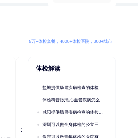
5万+体检套餐，4000+体检医院，300+城市
体检解读
盐城提供肠胃疾病检查的体检套餐有哪些？体检机构有哪些选择？如何预约？
体检科普|发现心血管疾病怎么办？
咸阳提供肠胃疾病检查的体检套餐有哪些？体检机构有哪些选择？如何预约？
深圳可以做全身体检的公立三甲医院及体检套餐汇总
2022定制C套餐 女未婚
女性系列A未
保定可以做青年体检的医院有哪些？有哪些套餐可以选择？