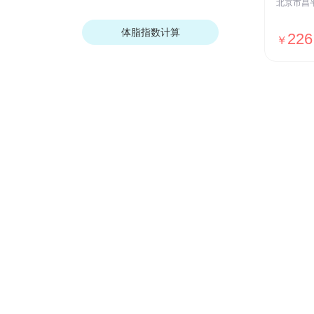
体脂指数计算
226
￥
我们的优势
安全保障
ISO27001安全认证，国家等保Ⅲ级
测评，全网SSL加密传输，用户数据
加密存储等
贴心服务