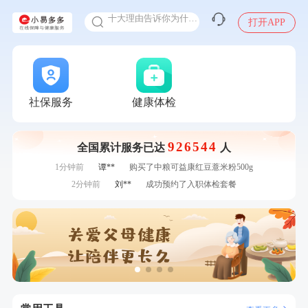
十大理由告诉你为什么要买保险
打开APP
感染人偏肺病毒就会得肺炎吗
入职体检在线预约
7分钟前
谭**
购买了中粮可益康红豆薏米粉500g
甲状腺癌怎么筛查
7分钟前
潘*
购买了美的1.5L电热水壶HJ1522
刚刚
毛**
成功预约了尊享版孕前套餐（女）
刚刚
毛**
成功预约了尊享版孕前套餐（女）
社保服务
健康体检
刚刚
江**
成功预约了女性VIP体检套餐
刚刚
江**
成功预约了女性VIP体检套餐
926544
全国累计服务已达
人
1分钟前
袁**
购买了美的体重秤 MO-CW5 白色
1分钟前
谭**
购买了中粮可益康红豆薏米粉500g
2分钟前
刘**
成功预约了入职体检套餐
2分钟前
郑**
成功预约了脑血管系统套餐
4分钟前
王*
购买了公牛环球旅行转换器—L07
4分钟前
何**
购买了姚朵朵-1000g粗粮生活礼盒
6分钟前
叶**
成功预约了男性婚前体检基础套餐
6分钟前
周**
成功预约了男性健康套餐
7分钟前
谭**
购买了中粮可益康红豆薏米粉500g
7分钟前
潘*
购买了美的1.5L电热水壶HJ1522