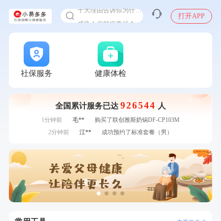
十大理由告诉你为什么要买保险
感染人偏肺病毒就会得肺炎吗
打开APP
入职体检在线预约
7分钟前
毛**
购买了联创雅斯奶锅DF-CP103M
甲状腺癌怎么筛查
7分钟前
侯**
购买了汤臣倍健水飞蓟葛根丹参片（护肝片）1.02g*120片
刚刚
肖**
成功预约了妇科套餐
刚刚
肖**
成功预约了妇科套餐
社保服务
健康体检
刚刚
叶**
成功预约了女性防癌筛查套餐
刚刚
叶**
成功预约了女性防癌筛查套餐
926544
全国累计服务已达
人
1分钟前
陆**
购买了固本堂阿胶糕传统口味400g
1分钟前
毛**
购买了联创雅斯奶锅DF-CP103M
2分钟前
江**
成功预约了标准套餐（男）
2分钟前
姜**
成功预约了女性VIP体检套餐
4分钟前
侯**
购买了汤臣倍健水飞蓟葛根丹参片（护肝片）1.02g*120片
4分钟前
李**
购买了七年五季黑咖啡速溶低脂无添加蔗糖美式咖啡粉
24g*2盒
6分钟前
莫**
成功预约了健康体检一档
6分钟前
李**
成功预约了白领女士体检套餐
7分钟前
毛**
购买了联创雅斯奶锅DF-CP103M
7分钟前
侯**
购买了汤臣倍健水飞蓟葛根丹参片（护肝片）1.02g*120片