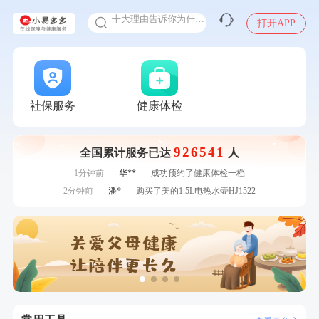
十大理由告诉你为什么要买保险
打开APP
感染人偏肺病毒就会得肺炎吗
入职体检在线预约
7分钟前
叶**
成功预约了男性婚前体检基础套餐
7分钟前
林**
成功预约糖尿病强化体检套餐
甲状腺癌怎么筛查
刚刚
李**
购买了七年五季黑咖啡速溶低脂无添加蔗糖美式咖啡粉24g*2
盒
刚刚
李**
购买了七年五季黑咖啡速溶低脂无添加蔗糖美式咖啡粉24g*2
社保服务
健康体检
盒
刚刚
姜**
购买了五常稻花香2号大米
刚刚
姜**
购买了五常稻花香2号大米
926541
全国累计服务已达
人
1分钟前
莫**
成功预约了青少年体检套餐
1分钟前
华**
成功预约了健康体检一档
2分钟前
潘*
购买了美的1.5L电热水壶HJ1522
2分钟前
周**
购买了BP3颈椎热敷枕
4分钟前
林**
成功预约糖尿病强化体检套餐
4分钟前
陈**
成功预约了精英体检套餐
6分钟前
毛**
购买了汤臣倍健多维男士多种维生素矿物质片1.5g*60片*2
瓶
6分钟前
熊**
购买了时尚羽毛球套装ES-YM601
7分钟前
叶**
成功预约了男性婚前体检基础套餐
7分钟前
林**
成功预约糖尿病强化体检套餐