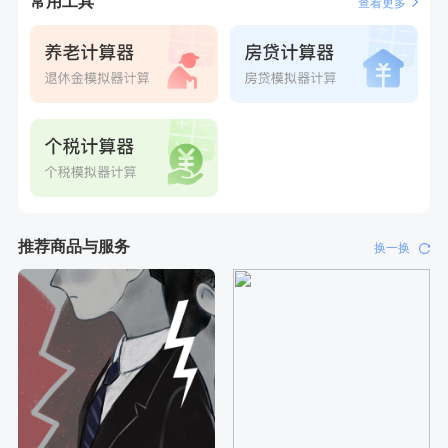
常用工具
查看更多
24g*2盒
刚刚
何*
购买了K3颈椎按摩仪（浅灰色）
刚刚
何*
购买了K3颈椎按摩仪（浅灰色）
推荐商品与服务
换一换