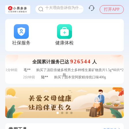
十大理由告诉你为什么要买保险
打开APP
感染人偏肺病毒就会得肺炎吗
入职体检在线预约
7分钟前
叶**
成功预约了女性防癌筛查套餐
甲状腺癌怎么筛查
7分钟前
李**
购买了七年五季黑咖啡速溶低脂无添加蔗糖美式咖啡粉
24g*2盒
刚刚
何*
购买了K3颈椎按摩仪（浅灰色）
刚刚
何*
购买了K3颈椎按摩仪（浅灰色）
社保服务
健康体检
刚刚
毛**
成功预约了尊享版孕前套餐（女）
刚刚
毛**
成功预约了尊享版孕前套餐（女）
926544
全国累计服务已达
人
1分钟前
江**
成功预约了女性VIP体检套餐
1分钟前
毛**
购买了汤臣倍健多维男士多种维生素矿物质片1.5g*60片*2
瓶
2分钟前
陆**
购买了固本堂阿胶糕传统口味400g
2分钟前
华**
成功预约了健康体检一档
4分钟前
杜**
成功预约了标准体检套餐（男）
4分钟前
黎**
购买了厨房家用多功能不锈钢刀具六件套装
6分钟前
罗**
购买了美的体重秤 MO-CW5 白色
6分钟前
王**
成功预约女性常规体检套餐
7分钟前
叶**
成功预约了女性防癌筛查套餐
7分钟前
李**
购买了七年五季黑咖啡速溶低脂无添加蔗糖美式咖啡粉