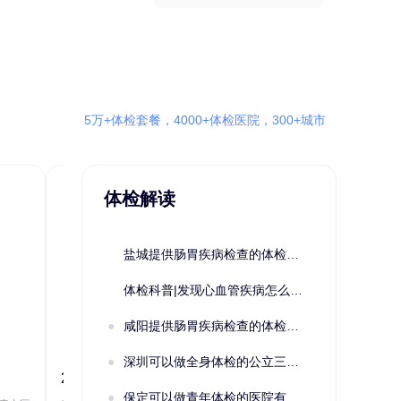
5万+体检套餐，4000+体检医院，300+城市
体检解读
盐城提供肠胃疾病检查的体检套餐有哪些？体检机构有哪些选择？如何预约？
体检科普|发现心血管疾病怎么办？
咸阳提供肠胃疾病检查的体检套餐有哪些？体检机构有哪些选择？如何预约？
深圳可以做全身体检的公立三甲医院及体检套餐汇总
2022定制C套餐 女未婚
女性系列A未
保定可以做青年体检的医院有哪些？有哪些套餐可以选择？