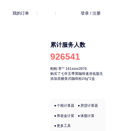
我的订单
登录 / 注册
累计服务人数
926541
刚刚
李**
181xxxx3976
刚刚
李**
181xx
购买了七年五季黑咖啡速溶低脂无
购买了七年五季
添加蔗糖美式咖啡粉24g*2盒
添加蔗糖美式咖啡
个税计算器
房贷计算器
养老金计算
体脂计算
更多工具