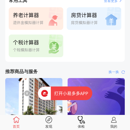
常用工具
查看更多
6分钟前
莫**
成功预约了青少年体检套餐
7分钟前
赵*
购买了油米有福B款
7分钟前
王*
购买了公牛环球旅行转换器—L07
刚刚
董**
成功预约了男性体检套餐
刚刚
董**
成功预约了男性体检套餐
推荐商品与服务
换一换
首页
发现
体检
我的