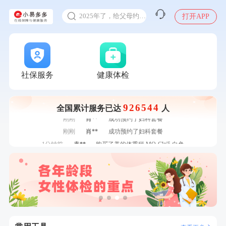
甲状腺癌怎么筛查
2025年了，给父母约个体检
打开APP
体检前能吃药吗
十大理由告诉你为什么要买保险
感染人偏肺病毒就会得肺炎吗
7分钟前
赵*
购买了油米有福B款
入职体检在线预约
社保服务
健康体检
7分钟前
王*
购买了公牛环球旅行转换器—L07
甲状腺癌怎么筛查
刚刚
董**
成功预约了男性体检套餐
刚刚
董**
成功预约了男性体检套餐
926544
全国累计服务已达
人
刚刚
肖**
成功预约了妇科套餐
刚刚
肖**
成功预约了妇科套餐
1分钟前
袁**
购买了美的体重秤 MO-CW5 白色
1分钟前
赵*
购买了油米有福B款
2分钟前
张**
成功预约糖尿病强化体检套餐
2分钟前
杜**
成功预约了标准体检套餐（男）
4分钟前
王*
购买了公牛环球旅行转换器—L07
4分钟前
陆**
购买了固本堂阿胶糕传统口味400g
6分钟前
王**
成功预约了企业招工体检套餐