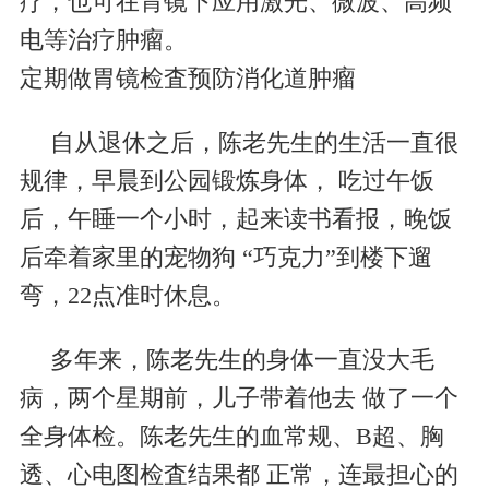
疗，也可在胃镜下应用激光、微波、高频
电等治疗肿瘤。
定期做胃镜检査预防消化道肿瘤
自从退休之后，陈老先生的生活一直很
规律，早晨到公园锻炼身体， 吃过午饭
后，午睡一个小时，起来读书看报，晚饭
后牵着家里的宠物狗
“
巧克力
”
到楼下遛
弯，
22
点准时休息。
多年来，陈老先生的身体一直没大毛
病，两个星期前，儿子带着他去 做了一个
全身体检。陈老先生的血常规、
B
超、胸
透、心电图检査结果都 正常，连最担心的