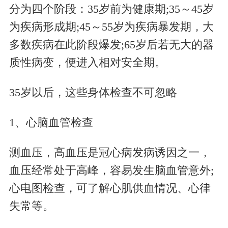
分为四个阶段：35岁前为健康期;35～45岁
为疾病形成期;45～55岁为疾病暴发期，大
多数疾病在此阶段爆发;65岁后若无大的器
质性病变，便进入相对安全期。
35岁以后，这些身体检查不可忽略
1、心脑血管检查
测血压，高血压是冠心病发病诱因之一，
血压经常处于高峰，容易发生脑血管意外;
心电图检查，可了解心肌供血情况、心律
失常等。