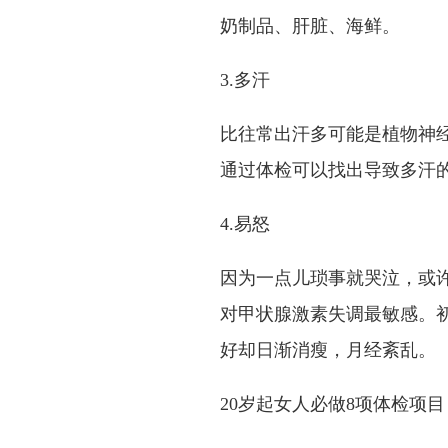
奶制品、肝脏、海鲜。
3.多汗
比往常出汗多可能是植物神
通过体检可以找出导致多汗
4.易怒
因为一点儿琐事就哭泣，或
对甲状腺激素失调最敏感。
好却日渐消瘦，月经紊乱。
20岁起女人必做8项体检项目