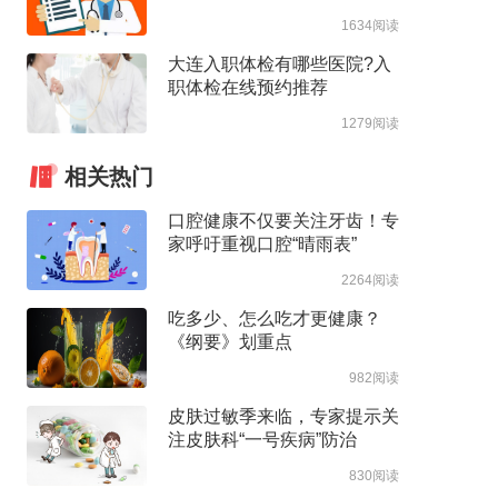
1634阅读
大连入职体检有哪些医院?入
职体检在线预约推荐
1279阅读
相关热门
口腔健康不仅要关注牙齿！专
家呼吁重视口腔“晴雨表”
2264阅读
吃多少、怎么吃才更健康？
《纲要》划重点
982阅读
皮肤过敏季来临，专家提示关
注皮肤科“一号疾病”防治
830阅读