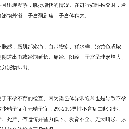
并且出现发热，脉搏增快的情况。在进行妇科检查时，发
分泌物外溢，子宫颈剧痛，子宫体稍大。
坠胀感，腰肌部疼痛，白带增多、稀水样、淡黄色或脓
则阴道出血或经期延长、痛经、闭经。子宫呈球形增大、
性分泌物排出。
用于不孕不育的检查。因为染色体异常通常也是导致不孕
少精子症和无精子症，2%-21%男性不育症由此引起。
产、死产、有遗传并智力低下、发育不全、先天畸形、原