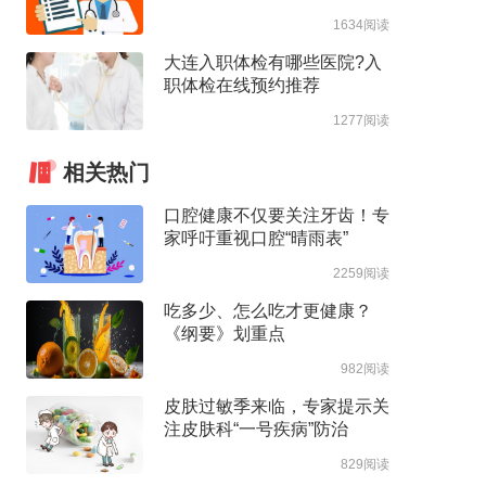
1634阅读
大连入职体检有哪些医院?入
职体检在线预约推荐
1277阅读
相关热门
口腔健康不仅要关注牙齿！专
家呼吁重视口腔“晴雨表”
2259阅读
吃多少、怎么吃才更健康？
《纲要》划重点
982阅读
皮肤过敏季来临，专家提示关
注皮肤科“一号疾病”防治
829阅读