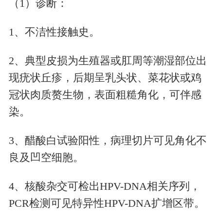
（1）诊断：
1、不洁性接触史。
2、典型皮损为生殖器或肛周等潮湿部位出
现疣状丘疹，后期呈乳头状、菜花状或鸡
冠状肉质赘生物，表面粗糙角化，可伴感
染。
3、醋酸白试验阳性，病理切片可见角化不
良及凹空细胞。
4、核酸杂交可检出HPV-DNA相关序列，
PCR检测可见特异性HPV-DNA扩增区带。