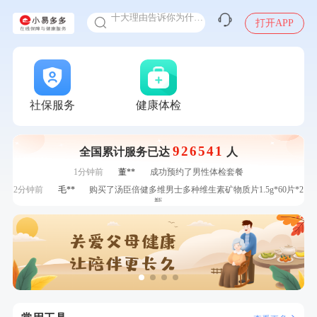
十大理由告诉你为什么要买保险
打开APP
感染人偏肺病毒就会得肺炎吗
入职体检在线预约
7分钟前
林**
成功预约糖尿病强化体检套餐
甲状腺癌怎么筛查
7分钟前
刘**
成功预约了入职体检套餐
刚刚
林**
购买了宁安堡新疆无核红枣干150g*2
刚刚
林**
购买了宁安堡新疆无核红枣干150g*2
社保服务
健康体检
刚刚
李**
购买了七年五季黑咖啡速溶低脂无添加蔗糖美式咖啡粉24g*2
盒
刚刚
李**
购买了七年五季黑咖啡速溶低脂无添加蔗糖美式咖啡粉24g*2
盒
926541
全国累计服务已达
人
1分钟前
赵**
成功预约青春体检卡（女）
1分钟前
董**
成功预约了男性体检套餐
2分钟前
毛**
购买了汤臣倍健多维男士多种维生素矿物质片1.5g*60片*2
瓶
2分钟前
袁**
购买了美的体重秤 MO-CW5 白色
4分钟前
张**
成功预约了心脏病套餐
4分钟前
杜**
成功预约了标准体检套餐（男）
6分钟前
何*
购买了K3颈椎按摩仪（浅灰色）
6分钟前
侯**
购买了汤臣倍健水飞蓟葛根丹参片（护肝片）1.02g*120片
7分钟前
林**
成功预约糖尿病强化体检套餐
7分钟前
刘**
成功预约了入职体检套餐