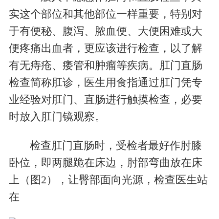
实这个部位和其他部位一样重要，特别对
于有便秘、腹泻、脓血便、大便困难或大
便疼痛出血者，更应该进行检查，以了解
有无痔疮、痿管和肿瘤等疾病。肛门直肠
检查简称肛诊，医生用食指通过肛门凭专
业经验对肛门、直肠进行触摸检查，必要
时放入肛门镜观察。
检查肛门直肠时，受检者最好作肘膝
卧位，即两腿跪在床边，肘部弯曲放在床
上（图
2
），让臀部面向光源，检查医生站
在