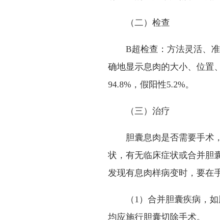
（二）检查
B
超检查：方法灵活、准
确地显示息肉的大小、位置
94.8%
，假阳性
5.2%
。
（三）治疗
胆囊息肉是否需要手术
状，有无临床症状或合并胆
发现有息肉样病变时，要在
（
1
）合并胆囊疾病，如
均应施行胆囊切除手术。