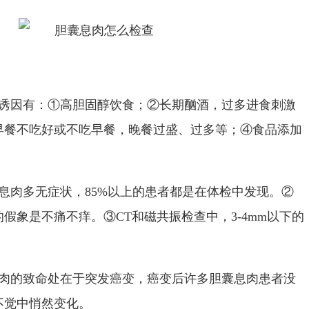
诱因有：
①
高胆固醇饮食；②长期酗酒，过多进食刺激
早餐不吃好或不吃早餐，晚餐过盛、过多等；
④
食品添加
息肉多无症状，
85%
以上的患者都是在体检中发现。②
的假象是不痛不痒。③
CT
和磁共振检查中，
3-4mm
以下的
肉的致命处在于突发癌变，癌变后许多胆囊息肉患者没
不觉中悄然变化。