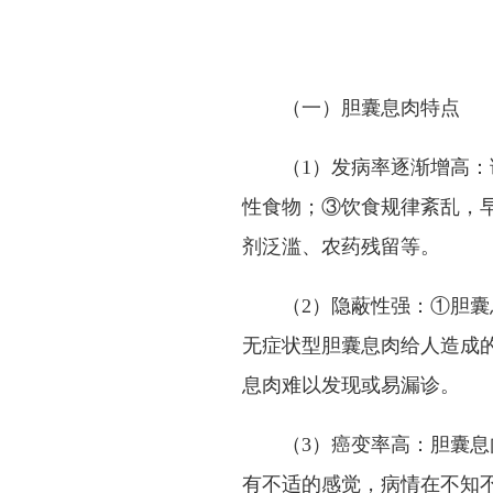
（一）胆囊息肉特点
（
1
）发病率逐渐增高：
性食物；③饮食规律紊乱，
剂泛滥、农药残留等。
（
2
）隐蔽性强：
①
胆囊
无症状型胆囊息肉给人造成
息肉难以发现或易漏诊。
（
3
）癌变率高：胆囊息
有不适的感觉，病情在不知