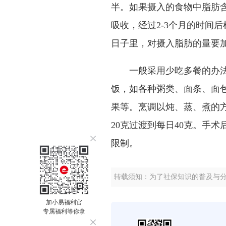
半。如果摄入的食物中脂肪
吸收，经过
2-3
个月的时间后
日子里，对摄入脂肪的量要
一般采用少吃多餐的办
饭，如各种粥类、面条、面
果等。烹调以炖、蒸、煮的
20
克过渡到每日
40
克。手术
限制。
转载须知：为了社保知识的普及与
加小易福利官
专属福利等你拿