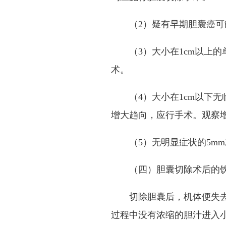
（
2
）疑有早期胆囊癌可
（
3
）大小在
1cm
以上的
术。
（
4
）大小在
1cm
以下无
增大趋向，应行手术。观察
（
5
）无明显症状的
5mm
（四）胆囊切除术后的
切除胆囊后，机体便失
过程中没有浓缩的胆汁进入