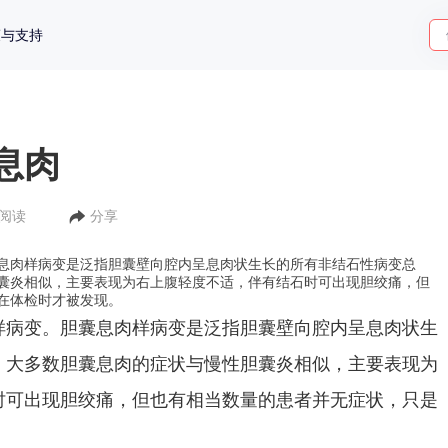
策与支持
息肉
人阅读
分享
息肉样病变是泛指胆囊壁向腔内呈息肉状生长的所有非结石性病变总
囊炎相似，主要表现为右上腹轻度不适，伴有结石时可出现胆绞痛，但
在体检时才被发现。
样病变。胆囊息肉样病变是泛指胆囊壁向腔内呈息肉状生
。大多数胆囊息肉的症状与慢性胆囊炎相似，主要表现为
时可出现胆绞痛，但也有相当数量的患者并无症状，只是