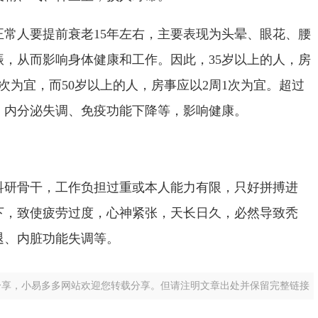
正常人要提前衰老
15
年左右，主要表现为头晕、眼花、腰
振，从而影响身体健康和工作。因此，
35
岁以上的人，房
次为宜，而
50
岁以上的人，房事应以
2
周
1
次为宜。超过
、内分泌失调、免疫功能下降等，影响健康。
科研骨干，工作负担过重或本人能力有限，只好拼搏进
下，致使疲劳过度，心神紧张，天长日久，必然导致秃
退、内脏功能失调等。
分享，小易多多网站欢迎您转载分享。但请注明文章出处并保留完整链接