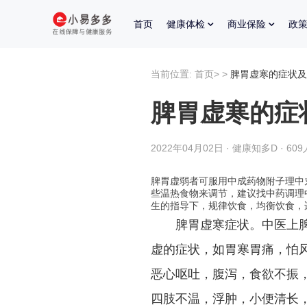
首页
健康体检
商业保险
政
当前位置:
首页
>
>
脾胃虚寒的症状及
脾胃虚寒的症
2022年04月02日 · 健康知多D · 60
脾胃虚弱者可服用中成药物附子理中
些温热食物来调节，建议找中药调理
生的指导下，规律饮食，均衡饮食，
脾胃虚寒症状。中医上脾胃
虚的症状，如胃寒胃痛，怕
恶心呕吐，腹泻，食欲不振
四肢不温，浮肿，小便清长