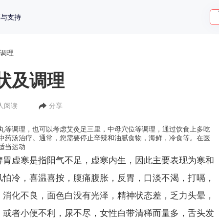
策与支持
调理
状及调理
9人阅读
分享
丸等调理，也可以考虑艾灸足三里，中母穴位等调理，通过饮食上多吃
中药汤治疗。通常，您需要停止辛辣和油腻食物，海鲜，冷食等。在医
适当运动
虚寒是指阳气不足，虚寒内生，因此主要表现为寒和
风怕冷，喜温喜按，腹痛腹胀，反胃，口淡不渴，打嗝，
，消化不良，面色白没有光泽，精神状态差，乏力头晕，
，或者小便不利，尿不尽，女性白带清稀而量多，舌头发