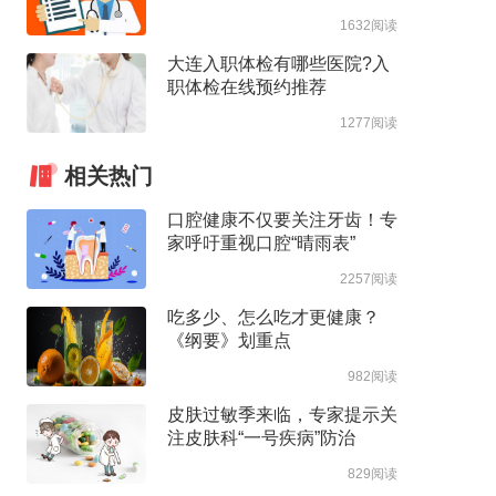
1632阅读
大连入职体检有哪些医院?入
职体检在线预约推荐
1277阅读
相关热门
口腔健康不仅要关注牙齿！专
家呼吁重视口腔“晴雨表”
2257阅读
吃多少、怎么吃才更健康？
《纲要》划重点
982阅读
皮肤过敏季来临，专家提示关
注皮肤科“一号疾病”防治
829阅读