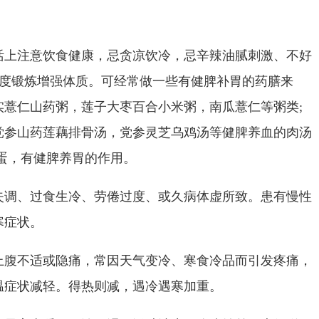
注意饮食健康，忌贪凉饮冷，忌辛辣油腻刺激、不好
适度锻炼增强体质。可经常做一些有健脾补胃的药膳来
实薏仁山药粥，莲子大枣百合小米粥，南瓜薏仁等粥类;
党参山药莲藕排骨汤，党参灵芝乌鸡汤等健脾养血的肉汤
蛋，有健脾养胃的作用。
、过食生冷、劳倦过度、或久病体虚所致。患有慢性
寒症状。
不适或隐痛，常因天气变冷、寒食冷品而引发疼痛，
温症状减轻。得热则减，遇冷遇寒加重。