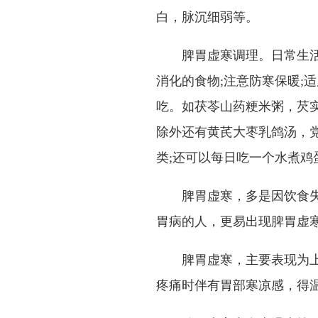
白，脉沉细弱等。
脾胃虚寒调理。日常生活上
消化的食物;注意防寒保暖;
吃。如茯苓山药粳米粥，芡
除外还有黄芪大枣乳鸽汤，
类;还可以每日吃一个水煮鸡
脾胃虚寒，多是因饮食失调
胃病的人，更易出现脾胃虚
脾胃虚寒，主要表现为上腹
疼痛时伴有胃部寒凉感，得