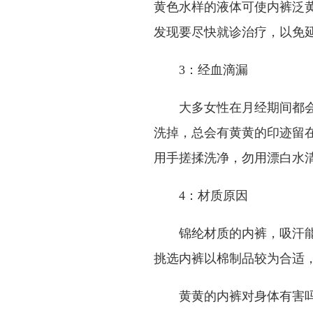
黄色水样的液体可使内裤泛
发现要尽快就诊治疗，以免
3：经血滴漏
大多女性在月经期间都
洗掉，总会有黄黄的印迹留在
用手搓揉洗净，勿用漂白水
4：材质原因
锦纶材质的内裤，吸汗
挑选内裤以棉制品较为合适
黄黄的内裤对身体有害