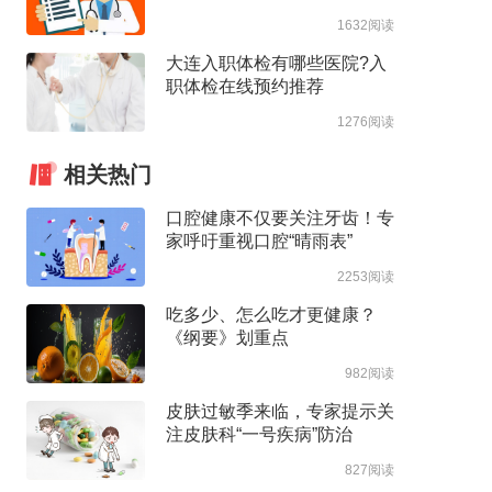
1632阅读
大连入职体检有哪些医院?入
职体检在线预约推荐
1276阅读
相关热门
口腔健康不仅要关注牙齿！专
家呼吁重视口腔“晴雨表”
2253阅读
吃多少、怎么吃才更健康？
《纲要》划重点
982阅读
皮肤过敏季来临，专家提示关
注皮肤科“一号疾病”防治
827阅读