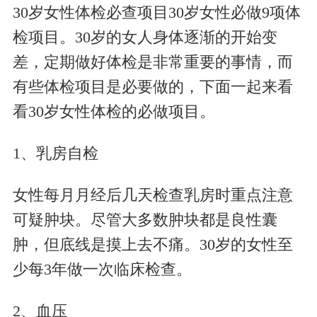
30岁女性体检必查项目30岁女性必做9项体
检项目。30岁的女人身体逐渐的开始变
差，定期做好体检是非常重要的事情，而
有些体检项目是必要做的，下面一起来看
看30岁女性体检的必做项目。
1、乳房自检
女性每月月经后几天检查乳房时重点注意
可疑肿块。尽管大多数肿块都是良性囊
肿，但底线是摸上去不痛。30岁的女性至
少每3年做一次临床检查。
2、血压