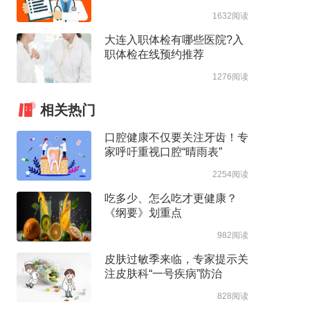
1632阅读
大连入职体检有哪些医院?入
职体检在线预约推荐
1276阅读
相关热门
口腔健康不仅要关注牙齿！专
家呼吁重视口腔“晴雨表”
2254阅读
吃多少、怎么吃才更健康？
《纲要》划重点
982阅读
皮肤过敏季来临，专家提示关
注皮肤科“一号疾病”防治
828阅读