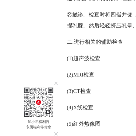
②触诊。检查时将四指并拢
捏乳腺。然后轻轻挤压乳晕
二.进行相关的辅助检查
(1)超声波检查
(2)MRI检查
(3)CT检查
(4)X线检查
加小易福利官
(5)红外热像图
专属福利等你拿