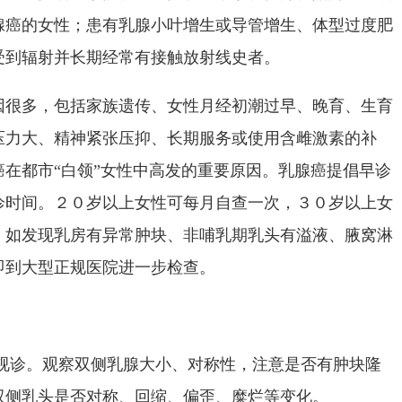
腺癌的女性；患有乳腺小叶增生或导管增生、体型过度肥
受到辐射并长期经常有接触放射线史者。
因很多，包括家族遗传、女性月经初潮过早、晚育、生育
压力大、精神紧张压抑、长期服务或使用含雌激素的补
在都市“白领”女性中高发的重要原因。乳腺癌提倡早诊
诊时间。２０岁以上女性可每月自查一次，３０岁以上女
。如发现乳房有异常肿块、非哺乳期乳头有溢液、腋窝淋
即到大型正规医院进一步检查。
①视诊。观察双侧乳腺大小、对称性，注意是否有肿块隆
双侧乳头是否对称、回缩、偏歪、糜烂等变化。