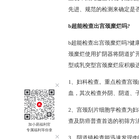
先进、规范的检测来确定是
b超能检查出宫颈糜烂吗?
b超能检查出宫颈糜烂吗?健
颈糜烂使用扩阴器将阴道扩开
型或乳突型宫颈糜烂应积极
1、妇科检查。重点检查宫
血，其次检查外阴、阴道、子
2、宫颈刮片细胞学检查为
查及防癌普查首选的初筛方
加小易福利官
专属福利等你拿
3、阴道镜检查能迅速发现