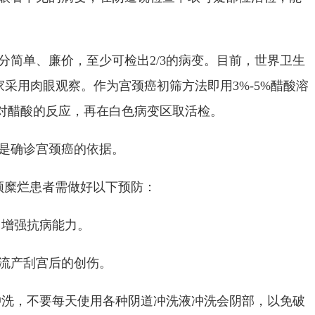
分简单、廉价，至少可检出2/3的病变。目前，世界卫生
家采用肉眼观察。作为宫颈癌初筛方法即用3%-5%醋酸溶
皮对醋酸的反应，再在白色病变区取活检。
查是确诊宫颈癌的依据。
颈糜烂患者需做好以下预防：
，增强抗病能力。
生流产刮宫后的创伤。
冲洗，不要每天使用各种阴道冲洗液冲洗会阴部，以免破