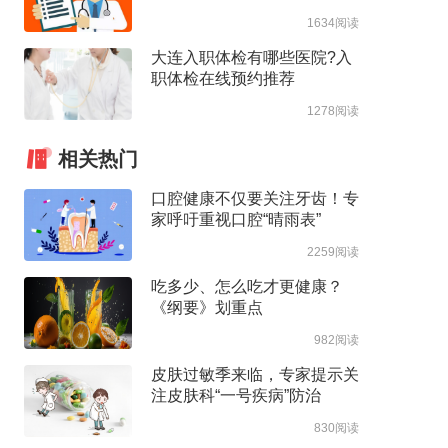
1634阅读
大连入职体检有哪些医院?入
职体检在线预约推荐
1278阅读
相关热门
口腔健康不仅要关注牙齿！专
家呼吁重视口腔“晴雨表”
2259阅读
吃多少、怎么吃才更健康？
《纲要》划重点
982阅读
皮肤过敏季来临，专家提示关
注皮肤科“一号疾病”防治
830阅读