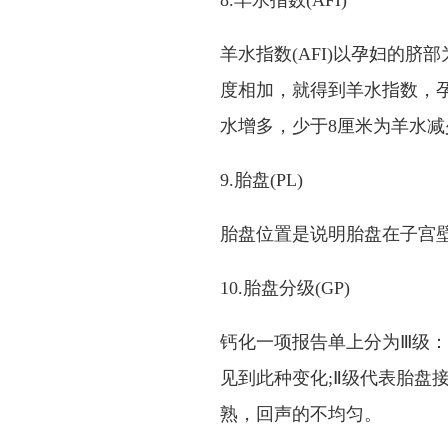
8.羊水指数(AFI)
羊水指数(AFI)以孕妇的
度相加，就得到羊水指数，孕
水增多，少于8厘米为羊水减
9.胎盘(PL)
胎盘位置是说明胎盘在子宫壁
10.胎盘分级(GP)
钙化一项报告单上分为Ⅲ级：
见到此种变化;Ⅱ级代表胎盘
熟，回声的不均匀。