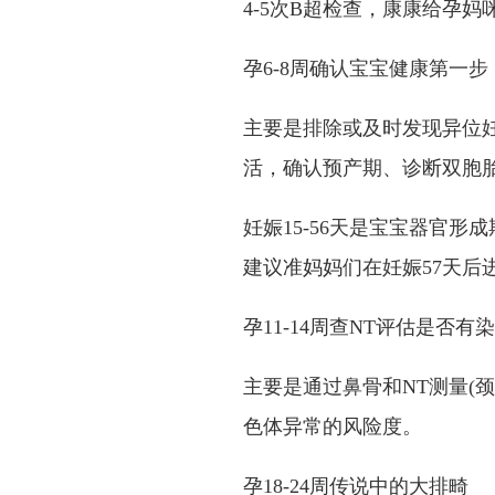
4-5次B超检查，康康给孕
孕6-8周确认宝宝健康第一步
主要是排除或及时发现异位妊
活，确认预产期、诊断双胞
妊娠15-56天是宝宝器官
建议准妈妈们在妊娠57天后
孕11-14周查NT评估是否有
主要是通过鼻骨和NT测量(
色体异常的风险度。
孕18-24周传说中的大排畸