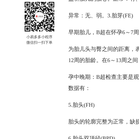
异常：无、弱。3.胎芽(FE)
早期胎儿，B超在怀孕6～7周可
小易多多小程序
微信扫一扫下单
为胎儿头与臀之间的距离，
12周的胎龄。在6～13周之间，
孕中晚期：B超检查主要是
数据有：
5.胎头(FH)
胎头的轮廓完整为正常，缺
6.胎头双顶径(BPD)