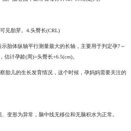
见胎芽。4.头臀长(CRL)
表示胎体纵轴平行测量最大的长轴，主要用于判定孕7～
估计孕龄(周)=头臀长+6.5(cm)。
观察胎儿的生长发育情况，这个时候，孕妈妈需要关注的
损、变形为异常，脑中线无移位和无脑积水为正常。