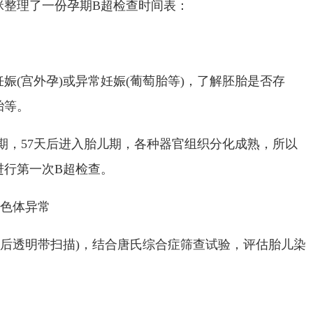
妈咪整理了一份孕期B超检查时间表：
娠(宫外孕)或异常妊娠(葡萄胎等)，了解胚胎是否存
胎等。
形成期，57天后进入胎儿期，各种器官组织分化成熟，所以
进行第一次B超检查。
染色体异常
颈后透明带扫描)，结合唐氏综合症筛查试验，评估胎儿染