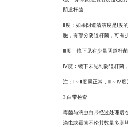
阴道杆菌。
Ⅱ度：如果阴道清洁度是Ⅰ度
胞，有部分阴道杆菌，可有
Ⅲ度：镜下见有少量阴道杆
Ⅳ度：镜下未见到阴道杆菌
注：Ⅰ～Ⅱ度属正常，Ⅲ～Ⅳ
3.白带检查
霉菌与滴虫白带经过处理后
滴虫或霉菌不论其数量多寡均