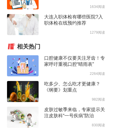
1634阅读
大连入职体检有哪些医院?入
职体检在线预约推荐
1279阅读
相关热门
口腔健康不仅要关注牙齿！专
家呼吁重视口腔“晴雨表”
2264阅读
吃多少、怎么吃才更健康？
《纲要》划重点
982阅读
皮肤过敏季来临，专家提示关
注皮肤科“一号疾病”防治
830阅读