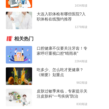
1634阅读
大连入职体检有哪些医院?入
职体检在线预约推荐
1279阅读
相关热门
口腔健康不仅要关注牙齿！专
家呼吁重视口腔“晴雨表”
2264阅读
吃多少、怎么吃才更健康？
《纲要》划重点
982阅读
皮肤过敏季来临，专家提示关
注皮肤科“一号疾病”防治
830阅读