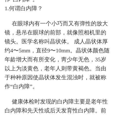
1.
何谓白内障？
在眼球内有一个小巧而又有弹性的放大
镜，悬吊在眼球的前部，就像照相机里的
镜头。医学名称叫晶状体。 成人晶状体厚
约
4
〜
5mm
，直径
9
〜
10mm
。晶状体颜色随
年龄增大而有所变化，靑少年无色，
35
岁
以上为淡黄色，老年人则带黄褐色。当由
于种种原因使晶状体发生混浊时，就被称
作“白内障”。
健康体检时发现的白内障主要是老年性
白内障和先天性或后天发育性白内障。前