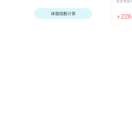
体脂指数计算
226
￥
我们的优势
安全保障
ISO27001安全认证，国家等保Ⅲ级
测评，全网SSL加密传输，用户数据
加密存储等
贴心服务