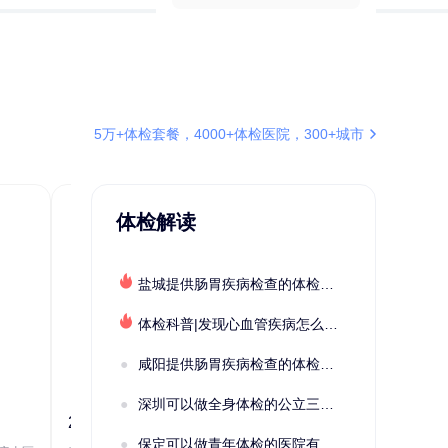
5万+体检套餐，4000+体检医院，300+城市
体检解读
盐城提供肠胃疾病检查的体检套餐有哪些？体检机构有哪些选择？如何预约？
体检科普|发现心血管疾病怎么办？
咸阳提供肠胃疾病检查的体检套餐有哪些？体检机构有哪些选择？如何预约？
深圳可以做全身体检的公立三甲医院及体检套餐汇总
2022定制C套餐 女未婚
女性系列A未
保定可以做青年体检的医院有哪些？有哪些套餐可以选择？