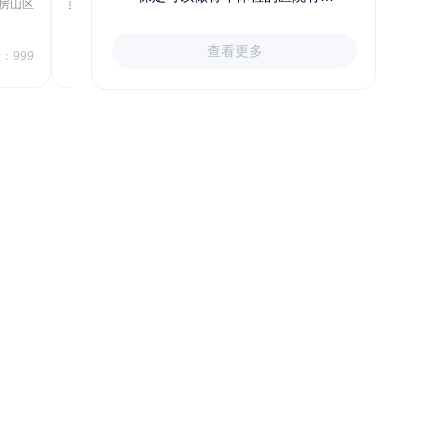
房山区
秦皇岛市第一医院体检中心
北戴河区
723.80
1709.40
查看更多
￥
：999
￥
销量：999
＋加入对比
关于小易多多
支付便捷
多渠道下单和支付，苹果&安卓
APP、电脑端网站、手机网站、微信
号均可便捷下单