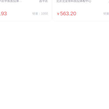
北京市昌平区中医医院体检中心
昌平区
北京北亚骨科医院体检中心
.93
563.20
销量：1000
￥
销量
＋加入对比
＋加入对比
交易透明
价格透明，无隐形套路收费，无会员
费，单月或单次付费