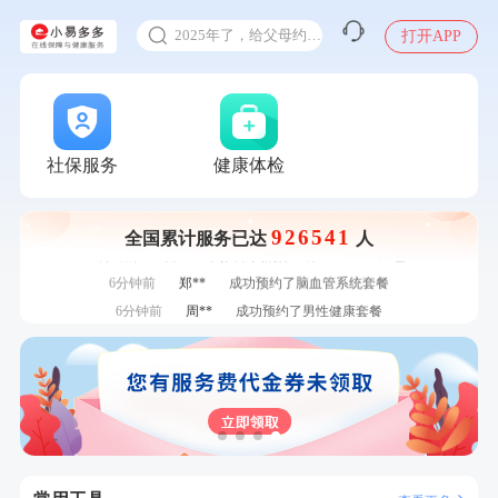
甲状腺癌怎么筛查
刚刚
李**
成功预约了老年女性体检套餐
2025年了，给父母约个体检
打开APP
刚刚
肖**
成功预约了坐班族体检套餐（男）
体检前能吃药吗
刚刚
肖**
成功预约了坐班族体检套餐（男）
十大理由告诉你为什么要买保险
1分钟前
熊**
购买了时尚羽毛球套装ES-YM601
感染人偏肺病毒就会得肺炎吗
1分钟前
何**
购买了姚朵朵-1000g粗粮生活礼盒
入职体检在线预约
社保服务
健康体检
2分钟前
陈**
成功预约了精英体检套餐
甲状腺癌怎么筛查
2分钟前
苗**
成功预约了男性婚前体检基础套餐
4分钟前
毛**
购买了联创雅斯奶锅DF-CP103M
926541
全国累计服务已达
人
4分钟前
袁**
购买了美的体重秤 MO-CW5 白色
6分钟前
郑**
成功预约了脑血管系统套餐
6分钟前
周**
成功预约了男性健康套餐
7分钟前
袁**
购买了美的体重秤 MO-CW5 白色
7分钟前
陆**
购买了固本堂阿胶糕传统口味400g
刚刚
李**
成功预约了老年女性体检套餐
刚刚
李**
成功预约了老年女性体检套餐