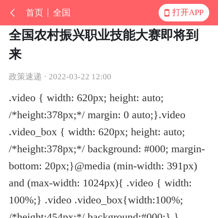
首页
全国
打开APP
全国农村振兴职业技能大赛即将到
来
政策速递 · 2022-03-22 12:00
.video { width: 620px; height: auto;
/*height:378px;*/ margin: 0 auto;}.video
.video_box { width: 620px; height: auto;
/*height:378px;*/ background: #000; margin-
bottom: 20px;}@media (min-width: 391px)
and (max-width: 1024px){ .video { width:
100%;} .video .video_box{width:100%;
/*height:454px;*/ background:#000;} }