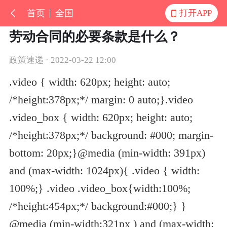
首页
全国
打开APP
劳动合同的必要条款是什么？
政策速递 · 2022-03-22 12:00
.video { width: 620px; height: auto;
/*height:378px;*/ margin: 0 auto;}.video
.video_box { width: 620px; height: auto;
/*height:378px;*/ background: #000; margin-
bottom: 20px;}@media (min-width: 391px)
and (max-width: 1024px){ .video { width:
100%;} .video .video_box{width:100%;
/*height:454px;*/ background:#000;} }
@media (min-width:321px ) and (max-width: