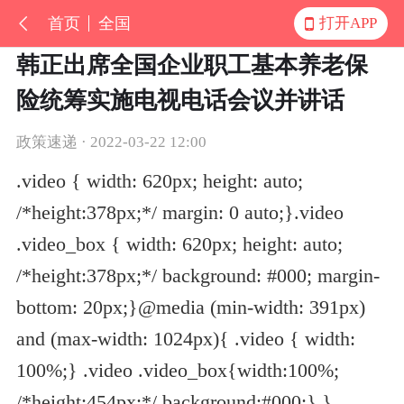
首页
全国
打开APP
韩正出席全国企业职工基本养老保
险统筹实施电视电话会议并讲话
政策速递 · 2022-03-22 12:00
.video { width: 620px; height: auto;
/*height:378px;*/ margin: 0 auto;}.video
.video_box { width: 620px; height: auto;
/*height:378px;*/ background: #000; margin-
bottom: 20px;}@media (min-width: 391px)
and (max-width: 1024px){ .video { width:
100%;} .video .video_box{width:100%;
/*height:454px;*/ background:#000;} }