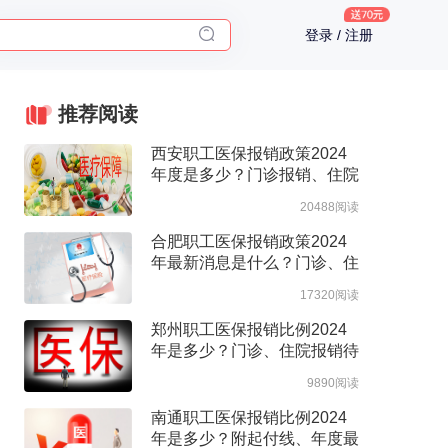
2025年了，给父母预约体检
登录 / 注册
体检前能吃药吗？
十大理由告诉你为什么要买保险
入职体检在线预约
推荐阅读
2025年了，给父母预约体检
西安职工医保报销政策2024
年度是多少？门诊报销、住院
报销政策整理
20488阅读
合肥职工医保报销政策2024
年最新消息是什么？门诊、住
院报销待遇整理
17320阅读
郑州职工医保报销比例2024
年是多少？门诊、住院报销待
遇整理
9890阅读
南通职工医保报销比例2024
年是多少？附起付线、年度最