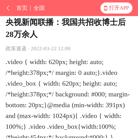
首页
全国
打开APP
央视新闻联播：我国共招收博士后
28万余人
政策速递 · 2022-03-22 12:00
.video { width: 620px; height: auto;
/*height:378px;*/ margin: 0 auto;}.video
.video_box { width: 620px; height: auto;
/*height:378px;*/ background: #000; margin-
bottom: 20px;}@media (min-width: 391px)
and (max-width: 1024px){ .video { width:
100%;} .video .video_box{width:100%;
/*height:454px;*/ background:#000;} }