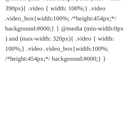
390px){ .video { width: 100%;} .video
.video_box{width:100%; /*height:454px;*/
background:#000;} } @media (min-width:0px
) and (max-width: 320px){ .video { width:
100%;} .video .video_box{width:100%;
/*height:454px;*/ background:#000;} }