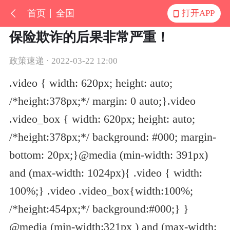
首页
全国
打开APP
保险欺诈的后果非常严重！
政策速递 · 2022-03-22 12:00
.video { width: 620px; height: auto;
/*height:378px;*/ margin: 0 auto;}.video
.video_box { width: 620px; height: auto;
/*height:378px;*/ background: #000; margin-
bottom: 20px;}@media (min-width: 391px)
and (max-width: 1024px){ .video { width:
100%;} .video .video_box{width:100%;
/*height:454px;*/ background:#000;} }
@media (min-width:321px ) and (max-width: