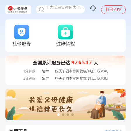
十大理由告诉你为什么要买保险
打开APP
感染人偏肺病毒就会得肺炎吗
入职体检在线预约
7分钟前
华**
成功预约了健康体检一档
甲状腺癌怎么筛查
7分钟前
侯**
购买了汤臣倍健水飞蓟葛根丹参片（护肝片）1.02g*120片
刚刚
何*
购买了K3颈椎按摩仪（浅灰色）
刚刚
何*
购买了K3颈椎按摩仪（浅灰色）
社保服务
健康体检
刚刚
王**
成功预约女性常规体检套餐
刚刚
王**
成功预约女性常规体检套餐
926547
全国累计服务已达
人
1分钟前
叶**
成功预约了女性防癌筛查套餐
1分钟前
陆**
购买了固本堂阿胶糕传统口味400g
2分钟前
陆**
购买了固本堂阿胶糕传统口味400g
2分钟前
周**
成功预约了男性健康套餐
4分钟前
莫**
成功预约了青少年体检套餐
4分钟前
周**
购买了BP3颈椎热敷枕
6分钟前
侯**
购买了汤臣倍健水飞蓟葛根丹参片（护肝片）1.02g*120片
6分钟前
张**
成功预约糖尿病强化体检套餐
7分钟前
华**
成功预约了健康体检一档
7分钟前
侯**
购买了汤臣倍健水飞蓟葛根丹参片（护肝片）1.02g*120片