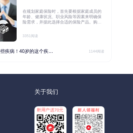
在规划家庭保险时，首先要根据家庭成员的
年龄、健康状况、职业风险等因素来明确保
险需求，并据此选择合适的保险产品。购买
保险应基于实际需求，选择不同的险种，避
免盲目投保。在预算有限的情况下，应合理
3351阅读
规划家庭财务预算，确保保险费用不会对家
庭日常开支造成压力，建议优先为家庭的主
要经济支柱投保。
40岁的这个疾病最需要注意！
1144阅读
关于我们