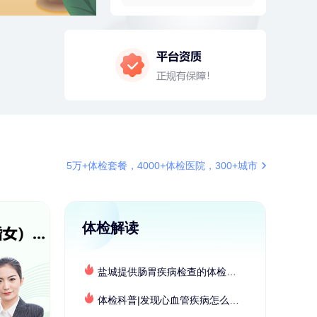
购买了美的1.5L电热水壶HJ1522
2分钟前
柯**
134xxxx6569
成功预约了关怀老人B套餐
4分钟前
肖**
159xxxx4211
成功预约了妇科套餐
4分钟前
王*
172xxxx6239
购买了公牛环球旅行转换器—L07
6分钟前
王*
172xxxx6239
5万+体检套餐，4000+体检医院，300+城市
购买了公牛环球旅行转换器—L07
6分钟前
董**
180xxxx6431
成功预约了男性体检套餐
体检解读
7分钟前
莫**
137xxxx3241
成功预约了青少年体检套餐
盐城提供肠胃疾病检查的体检套餐有哪些？体检机构有哪些选择？如何预约？
7分钟前
熊**
177xxxx7832
购买了时尚羽毛球套装ES-YM601
体检科普|发现心血管疾病怎么办？
刚刚
姜**
147xxxx9029