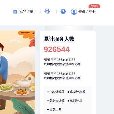
7分钟前
莫**
137xxxx3241
成功预约了青少年体检套餐
我的订单
登录 / 注册
7分钟前
熊**
177xxxx7832
购买了时尚羽毛球套装ES-YM601
刚刚
姜**
147xxxx9029
购买了五常稻花香2号大米
累计服务人数
刚刚
姜**
147xxxx9029
926544
购买了五常稻花香2号大米
刚刚
王**
156xxxx1187
成功预约女性常规体检套餐
刚刚
王**
156xxxx1187
成功预约女性常规体检套餐
1分钟前
陈**
137xxxx2272
成功预约了精英体检套餐
个税计算器
房贷计算器
1分钟前
周**
197xxxx4928
养老金计算
体脂计算
购买了BP3颈椎热敷枕
更多工具
2分钟前
潘*
151xxxx4069