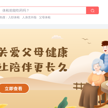
2025年了，给父母预约体检
体检前能吃药吗？
热搜：
十大理由告诉你为什么要买保险
入职体检
人身意外险
父母体检
入职体检在线预约