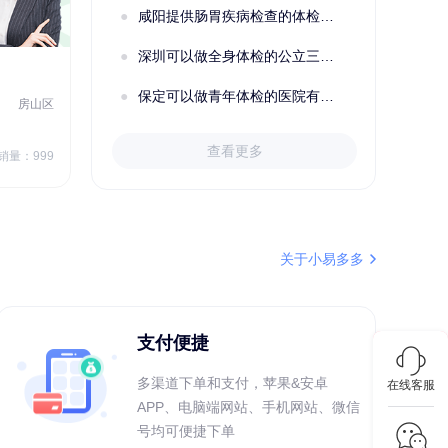
购买了五常稻花香2号大米
咸阳提供肠胃疾病检查的体检套餐有哪些？体检机构有哪些选择？如何预约？
刚刚
姜**
147xxxx9029
深圳可以做全身体检的公立三甲医院及体检套餐汇总
购买了五常稻花香2号大米
2022定制C套餐 女未婚
女性
保定可以做青年体检的医院有哪些？有哪些套餐可以选择？
房山区
秦皇岛市第一医院体检中心
北戴河区
7
1709.40
查看更多
￥
销量：999
￥
销量：999
＋加入对比
关于小易多多
支付便捷
多渠道下单和支付，苹果&安卓
在线客服
APP、电脑端网站、手机网站、微信
号均可便捷下单