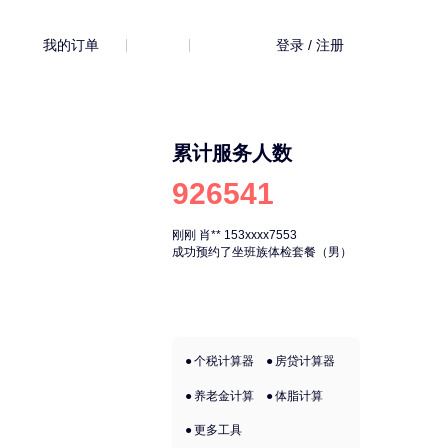
我的订单
登录 / 注册
累计服务人数
926541
刚刚
肖**
153xxxx7553
刚刚
肖**
153xx
成功预约了坐班族体检套餐（男）
成功预约了坐班
个税计算器
房贷计算器
养老金计算
体脂计算
更多工具