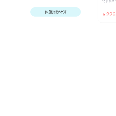
体脂指数计算
226
￥
我们的优势
安全保障
ISO27001安全认证，国家等保Ⅲ级
测评，全网SSL加密传输，用户数据
加密存储等
贴心服务