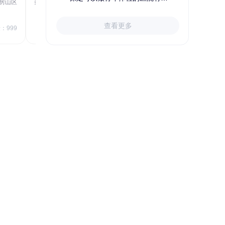
房山区
秦皇岛市第一医院体检中心
北戴河区
723.80
1709.40
查看更多
￥
：999
￥
销量：999
＋加入对比
关于小易多多
支付便捷
多渠道下单和支付，苹果&安卓
APP、电脑端网站、手机网站、微信
号均可便捷下单