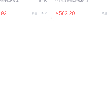
北京市昌平区中医医院体检中心
昌平区
北京北亚骨科医院体检中心
.93
563.20
销量：1000
￥
销量
＋加入对比
＋加入对比
交易透明
价格透明，无隐形套路收费，无会员
费，单月或单次付费