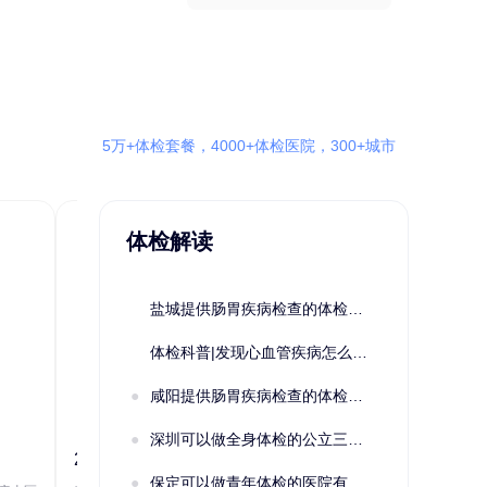
5万+体检套餐，4000+体检医院，300+城市
体检解读
盐城提供肠胃疾病检查的体检套餐有哪些？体检机构有哪些选择？如何预约？
体检科普|发现心血管疾病怎么办？
咸阳提供肠胃疾病检查的体检套餐有哪些？体检机构有哪些选择？如何预约？
深圳可以做全身体检的公立三甲医院及体检套餐汇总
2022定制C套餐 女未婚
女性系列A未
保定可以做青年体检的医院有哪些？有哪些套餐可以选择？