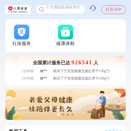
十大理由告诉你为什么要买保险
打开APP
感染人偏肺病毒就会得肺炎吗
入职体检在线预约
7分钟前
张**
成功预约了心脏病套餐
甲状腺癌怎么筛查
7分钟前
毛**
购买了联创雅斯奶锅DF-CP103M
刚刚
黎**
购买了厨房家用多功能不锈钢刀具六件套装
刚刚
黎**
购买了厨房家用多功能不锈钢刀具六件套装
社保服务
健康体检
刚刚
李**
成功预约了白领女士体检套餐
刚刚
李**
成功预约了白领女士体检套餐
926541
全国累计服务已达
人
1分钟前
张**
成功预约糖尿病强化体检套餐
1分钟前
林**
购买了宁安堡新疆无核红枣干150g*2
2分钟前
林**
购买了宁安堡新疆无核红枣干150g*2
2分钟前
赵**
成功预约青春体检卡（女）
4分钟前
叶**
成功预约了男性婚前体检基础套餐
4分钟前
林**
购买了小熊电烤箱 DKX-F10M6
6分钟前
赵*
购买了油米有福B款
6分钟前
江**
成功预约了标准套餐（男）
7分钟前
张**
成功预约了心脏病套餐
7分钟前
毛**
购买了联创雅斯奶锅DF-CP103M