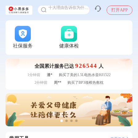
十大理由告诉你为什么要买保险
感染人偏肺病毒就会得肺炎吗
打开APP
入职体检在线预约
7分钟前
张**
成功预约了心脏病套餐
甲状腺癌怎么筛查
7分钟前
侯**
购买了汤臣倍健水飞蓟葛根丹参片（护肝片）1.02g*120片
刚刚
侯**
购买了汤臣倍健水飞蓟葛根丹参片（护肝片）1.02g*120片
刚刚
侯**
购买了汤臣倍健水飞蓟葛根丹参片（护肝片）1.02g*120片
社保服务
健康体检
刚刚
莫**
成功预约了健康体检一档
刚刚
莫**
成功预约了健康体检一档
926544
全国累计服务已达
人
1分钟前
孙**
成功预约了商务应酬体检（男）
1分钟前
潘*
购买了美的1.5L电热水壶HJ1522
2分钟前
周**
购买了BP3颈椎热敷枕
2分钟前
李**
成功预约了老年女性体检套餐
4分钟前
姜**
成功预约了女性VIP体检套餐
4分钟前
何**
购买了姚朵朵-1000g粗粮生活礼盒
6分钟前
熊**
购买了时尚羽毛球套装ES-YM601
6分钟前
郑**
成功预约了脑血管系统套餐
7分钟前
张**
成功预约了心脏病套餐
7分钟前
侯**
购买了汤臣倍健水飞蓟葛根丹参片（护肝片）1.02g*120片