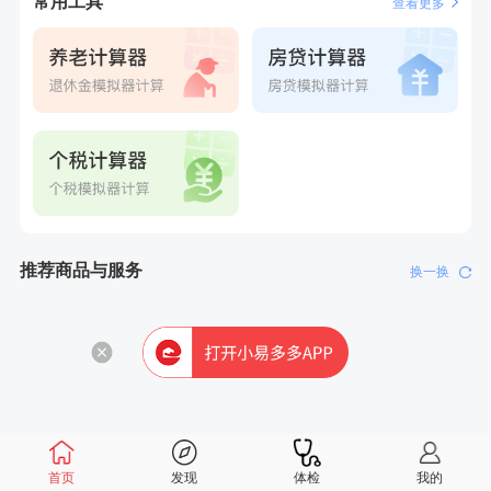
常用工具
查看更多
6分钟前
王*
购买了公牛环球旅行转换器—L07
6分钟前
郑**
成功预约了脑血管系统套餐
7分钟前
毛**
成功预约了尊享版孕前套餐（女）
7分钟前
侯**
购买了汤臣倍健水飞蓟葛根丹参片（护肝片）1.02g*120片
刚刚
周**
购买了BP3颈椎热敷枕
刚刚
周**
购买了BP3颈椎热敷枕
推荐商品与服务
换一换
首页
发现
体检
我的