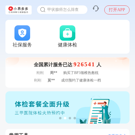
甲状腺癌怎么筛查
打开APP
2025年了，给父母约个体检
体检前能吃药吗
十大理由告诉你为什么要买保险
感染人偏肺病毒就会得肺炎吗
社保服务
健康体检
7分钟前
毛**
成功预约了尊享版孕前套餐（女）
入职体检在线预约
7分钟前
侯**
购买了汤臣倍健水飞蓟葛根丹参片（护肝片）1.02g*120片
甲状腺癌怎么筛查
926541
刚刚
周**
购买了BP3颈椎热敷枕
全国累计服务已达
人
刚刚
周**
购买了BP3颈椎热敷枕
刚刚
莫**
成功预约了健康体检一档
刚刚
莫**
成功预约了健康体检一档
1分钟前
林**
成功预约糖尿病强化体检套餐
1分钟前
潘*
购买了美的1.5L电热水壶HJ1522
2分钟前
罗**
购买了美的体重秤 MO-CW5 白色
2分钟前
李**
成功预约了老年女性体检套餐
4分钟前
张**
成功预约糖尿病强化体检套餐
4分钟前
何**
购买了姚朵朵-1000g粗粮生活礼盒