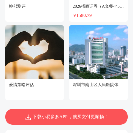
抑郁测评
2026招商证券（A套餐<45岁）-男【不支持回乡证】
1580.79
￥
爱情策略评估
深圳市南山区人民医院体检中心
下载小易多多APP ，购买支付更顺畅！