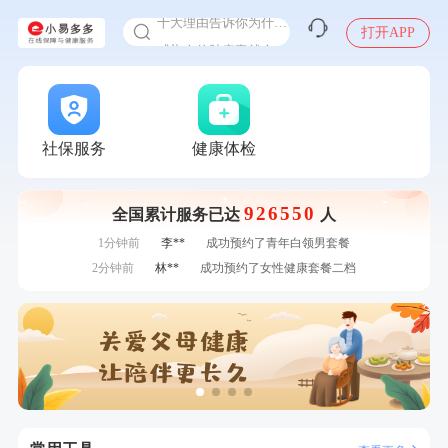
十大理由告诉你为什么要买保险
感染人偏肺病毒就会得肺炎吗
打开APP
入职体检在线预约
7分钟前
侯**
购买了汤臣倍健水飞蓟葛根丹参片（护肝片）1.02g*120片
甲状腺癌怎么筛查
7分钟前
肖**
成功预约了坐班族体检套餐（男）
刚刚
李**
成功预约了白领女士体检套餐
刚刚
李**
成功预约了白领女士体检套餐
社保服务
健康体检
刚刚
戴*
购买了便携式手持小风扇
刚刚
戴*
购买了便携式手持小风扇
926550
全国累计服务已达
人
1分钟前
林**
购买了小熊电烤箱 DKX-F10M6
1分钟前
李**
成功预约了青年白领男套餐
2分钟前
林**
成功预约了女性健康套餐二档
2分钟前
林**
购买了小熊电烤箱 DKX-F10M6
4分钟前
周**
购买了BP3颈椎热敷枕
4分钟前
苗**
成功预约了男性婚前体检基础套餐
6分钟前
李**
成功预约了青年白领男套餐
6分钟前
何**
购买了姚朵朵-1000g粗粮生活礼盒
7分钟前
侯**
购买了汤臣倍健水飞蓟葛根丹参片（护肝片）1.02g*120片
7分钟前
肖**
成功预约了坐班族体检套餐（男）