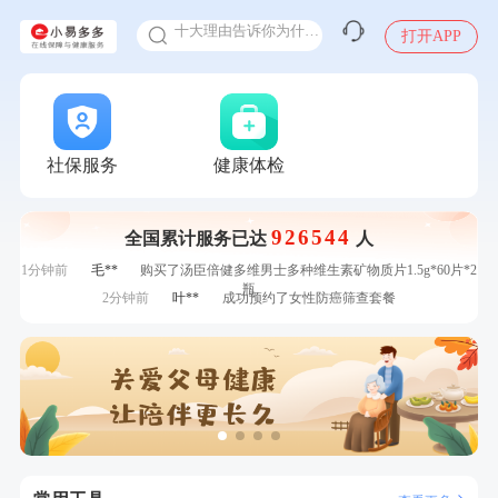
十大理由告诉你为什么要买保险
打开APP
感染人偏肺病毒就会得肺炎吗
入职体检在线预约
7分钟前
袁**
购买了美的体重秤 MO-CW5 白色
甲状腺癌怎么筛查
7分钟前
赵*
购买了油米有福B款
刚刚
江**
成功预约了女性VIP体检套餐
刚刚
江**
成功预约了女性VIP体检套餐
社保服务
健康体检
刚刚
张**
成功预约糖尿病强化体检套餐
刚刚
张**
成功预约糖尿病强化体检套餐
926544
全国累计服务已达
人
1分钟前
陆**
购买了固本堂阿胶糕传统口味400g
1分钟前
毛**
购买了汤臣倍健多维男士多种维生素矿物质片1.5g*60片*2
瓶
2分钟前
叶**
成功预约了女性防癌筛查套餐
2分钟前
董**
成功预约了男性体检套餐
4分钟前
李**
购买了七年五季黑咖啡速溶低脂无添加蔗糖美式咖啡粉
24g*2盒
4分钟前
谭**
购买了中粮可益康红豆薏米粉500g
6分钟前
王**
成功预约了企业招工体检套餐
6分钟前
叶**
成功预约了男性婚前体检基础套餐
7分钟前
袁**
购买了美的体重秤 MO-CW5 白色
7分钟前
赵*
购买了油米有福B款