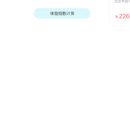
体脂指数计算
226
￥
我们的优势
安全保障
ISO27001安全认证，国家等保Ⅲ级
测评，全网SSL加密传输，用户数据
加密存储等
贴心服务