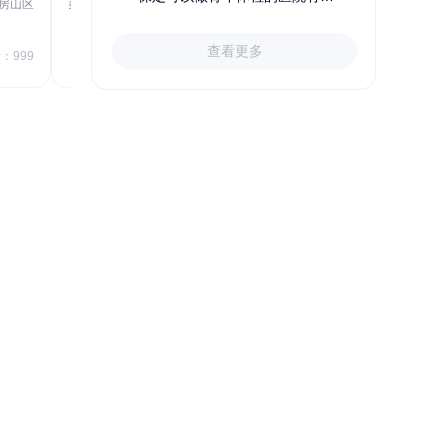
房山区
秦皇岛市第一医院体检中心
北戴河区
723.80
1709.40
查看更多
￥
：999
￥
销量：999
＋加入对比
关于小易多多
支付便捷
多渠道下单和支付，苹果&安卓
APP、电脑端网站、手机网站、微信
号均可便捷下单