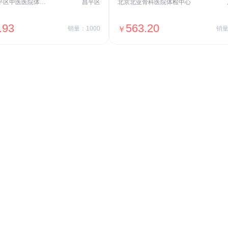
北京市昌平区中医医院体检中心
昌平区
北京北亚骨科医院体检中心
.93
563.20
销量：1000
￥
销量
＋加入对比
＋加入对比
交易透明
价格透明，无隐形套路收费，无会员
费，单月或单次付费