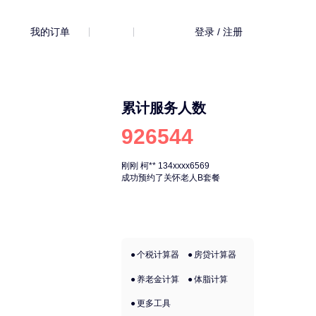
我的订单
登录 / 注册
累计服务人数
926544
刚刚
柯**
134xxxx6569
刚刚
柯**
134xx
成功预约了关怀老人B套餐
成功预约了关怀
个税计算器
房贷计算器
养老金计算
体脂计算
更多工具