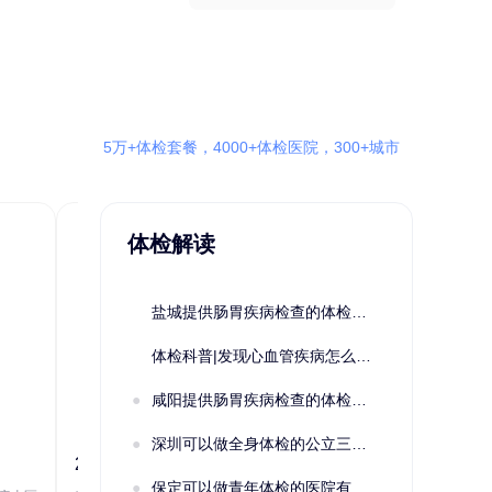
5万+体检套餐，4000+体检医院，300+城市
体检解读
盐城提供肠胃疾病检查的体检套餐有哪些？体检机构有哪些选择？如何预约？
体检科普|发现心血管疾病怎么办？
咸阳提供肠胃疾病检查的体检套餐有哪些？体检机构有哪些选择？如何预约？
深圳可以做全身体检的公立三甲医院及体检套餐汇总
2022定制C套餐 女未婚
女性系列A未
保定可以做青年体检的医院有哪些？有哪些套餐可以选择？