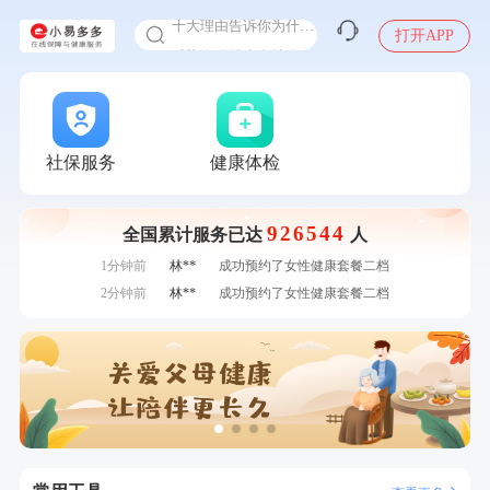
十大理由告诉你为什么要买保险
打开APP
感染人偏肺病毒就会得肺炎吗
入职体检在线预约
7分钟前
潘*
购买了美的1.5L电热水壶HJ1522
甲状腺癌怎么筛查
7分钟前
林**
成功预约糖尿病强化体检套餐
刚刚
张**
成功预约糖尿病强化体检套餐
刚刚
张**
成功预约糖尿病强化体检套餐
社保服务
健康体检
刚刚
林**
购买了宁安堡新疆无核红枣干150g*2
刚刚
林**
购买了宁安堡新疆无核红枣干150g*2
926544
全国累计服务已达
人
1分钟前
熊**
购买了时尚羽毛球套装ES-YM601
1分钟前
林**
成功预约了女性健康套餐二档
2分钟前
林**
成功预约了女性健康套餐二档
2分钟前
王*
购买了公牛环球旅行转换器—L07
4分钟前
毛**
购买了汤臣倍健多维男士多种维生素矿物质片1.5g*60片*2
瓶
4分钟前
刘**
成功预约了入职体检套餐
6分钟前
莫**
成功预约了健康体检一档
6分钟前
罗**
购买了美的体重秤 MO-CW5 白色
7分钟前
潘*
购买了美的1.5L电热水壶HJ1522
7分钟前
林**
成功预约糖尿病强化体检套餐