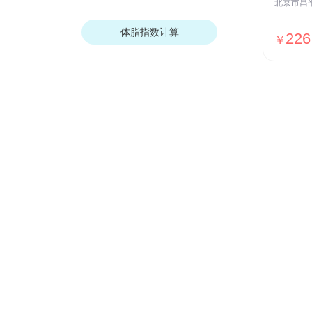
体脂指数计算
226
￥
我们的优势
安全保障
ISO27001安全认证，国家等保Ⅲ级
测评，全网SSL加密传输，用户数据
加密存储等
贴心服务