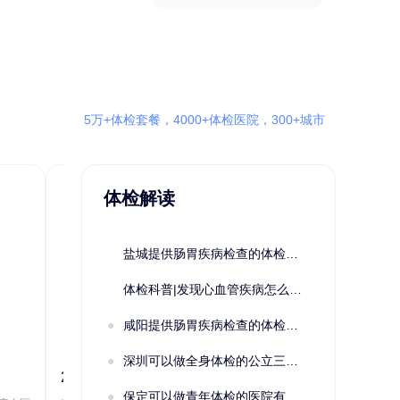
5万+体检套餐，4000+体检医院，300+城市
体检解读
盐城提供肠胃疾病检查的体检套餐有哪些？体检机构有哪些选择？如何预约？
体检科普|发现心血管疾病怎么办？
咸阳提供肠胃疾病检查的体检套餐有哪些？体检机构有哪些选择？如何预约？
深圳可以做全身体检的公立三甲医院及体检套餐汇总
2022定制C套餐 女未婚
女性系列A未
保定可以做青年体检的医院有哪些？有哪些套餐可以选择？