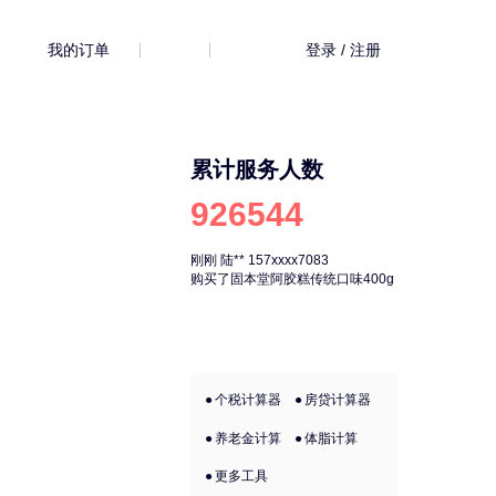
我的订单
登录 / 注册
累计服务人数
926544
刚刚
陆**
157xxxx7083
刚刚
陆**
157xx
购买了固本堂阿胶糕传统口味400g
购买了固本堂阿胶
个税计算器
房贷计算器
养老金计算
体脂计算
更多工具