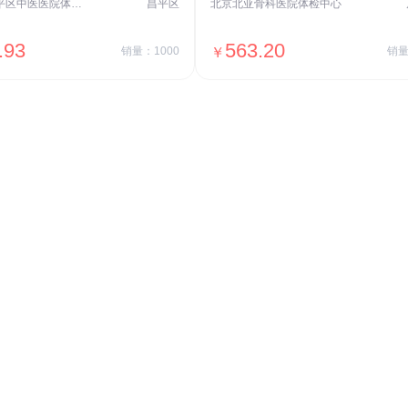
北京市昌平区中医医院体检中心
昌平区
北京北亚骨科医院体检中心
.93
563.20
销量：1000
￥
销量
＋加入对比
＋加入对比
交易透明
价格透明，无隐形套路收费，无会员
费，单月或单次付费