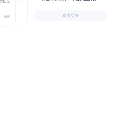
房山区
秦皇岛市第一医院体检中心
北戴河区
723.80
1709.40
查看更多
￥
：999
￥
销量：999
＋加入对比
关于小易多多
支付便捷
多渠道下单和支付，苹果&安卓
APP、电脑端网站、手机网站、微信
号均可便捷下单